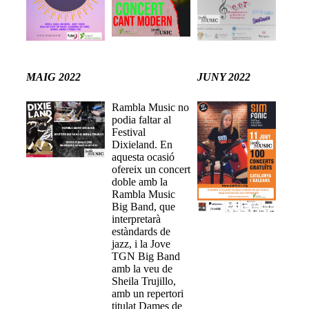
MAIG 2022
JUNY 2022
Rambla Music no
podia faltar al
Festival
Dixieland. En
aquesta ocasió
ofereix un concert
doble amb la
Rambla Music
Big Band, que
interpretarà
estàndards de
jazz, i la Jove
TGN Big Band
amb la veu de
Sheila Trujillo,
amb un repertori
titulat Dames de