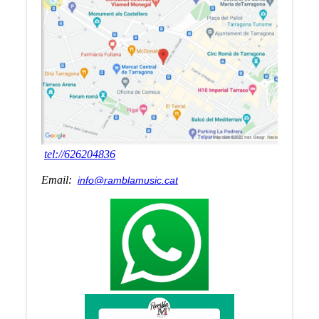
tel://626204836
Email:
info@ramblamusic.cat