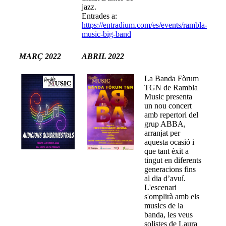
jazz.
Entrades a:
https://entradium.com/es/events/rambla-
music-big-band
MARÇ 2022
ABRIL 2022
La Banda Fòrum
TGN de Rambla
Music presenta
un nou concert
amb repertori del
grup ABBA,
arranjat per
aquesta ocasió i
que tant èxit a
tingut en diferents
generacions fins
al dia d’avuí.
L'escenari
s'omplirà amb els
musics de la
banda, les veus
solistes de Laura